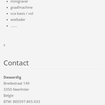
minigraver
graafmachine
vca basis / vol
wiellader
.......
s
Contact
Dasaardig
Bredestraat 149
3350 Neerlinter
Belgïe
BTW: BE0597.865.933